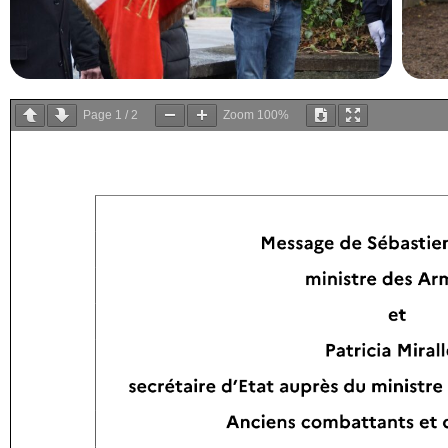
Page
1
/
2
Zoom
100%