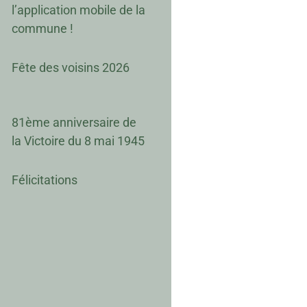
l’application mobile de la
commune !
Fête des voisins 2026
81ème anniversaire de
la Victoire du 8 mai 1945
Félicitations